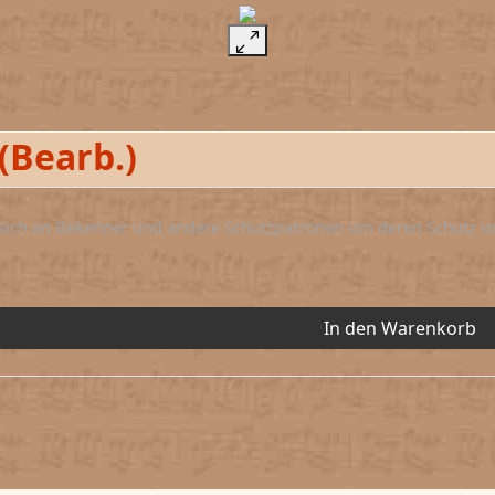
(Bearb.)
 sich an Bekenner und andere Schutzpatronen um deren Schutz un
In den Warenkorb