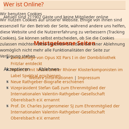
Wer ist Online?
Wir benutzen Cookies
Aktuell sind 211902 Gäste und keine Mitglieder online
Wir nutzen Cookies auf unserer Website. Einige von ihnen sind
essenziell für den Betrieb der Seite, während andere uns helfen,
diese Website und die Nutzererfahrung zu verbessern (Tracking
Cookies). Sie können selbst entscheiden, ob Sie die Cookies
Meistgelesene Seiten
zulassen möchten. Bitte beachten Sie, dass bei einer Ablehnung
womöglich nicht mehr alle Funktionalitäten der Seite zur
Verfügung stehen.
Zweitauflage von Opus XII Pars I in der Dombibliothek
Fritzlar entdeckt
Akzeptieren
Ablehnen
Neue CD mit Musik zweier Rhöner Klosterkomponisten im
Label Spektral erschienen
Weitere Informationen
|
Impressum
Neue Rathgeber-Biografie erschienen
Vizepräsident Stefan Gaß zum Ehrenmitglied der
Internationalen Valentin-Rathgeber-Gesellschaft
Oberelsbach e.V. ernannt
Prof. Dr. Charles Jurgensmeier SJ zum Ehrenmitglied der
Internationalen Valentin-Rathgeber-Gesellschaft
Oberelsbach e.V. ernannt