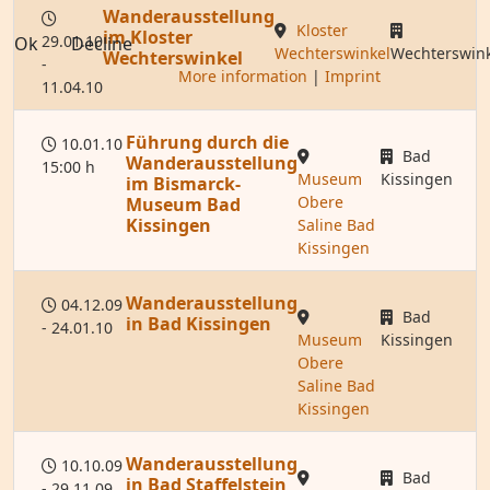
Wanderausstellung
Kloster
im Kloster
29.01.10
Ok
Decline
Wechterswinkel
Wechterswink
Wechterswinkel
-
More information
|
Imprint
11.04.10
Führung durch die
10.01.10
Bad
Wanderausstellung
15:00 h
Museum
Kissingen
im Bismarck-
Obere
Museum Bad
Kissingen
Saline Bad
Kissingen
Wanderausstellung
04.12.09
Bad
in Bad Kissingen
- 24.01.10
Museum
Kissingen
Obere
Saline Bad
Kissingen
Wanderausstellung
10.10.09
Bad
in Bad Staffelstein
- 29.11.09