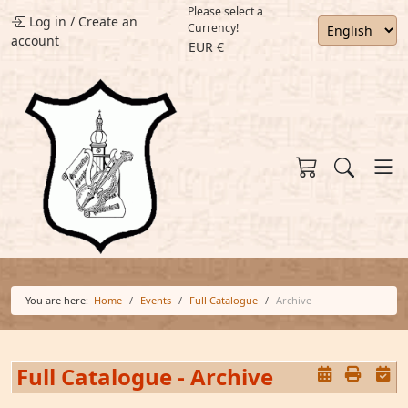
Please select a
Log in
/
Create an
Currency!
account
EUR €
You are here:
Home
Events
Full Catalogue
Archive
Full Catalogue - Archive