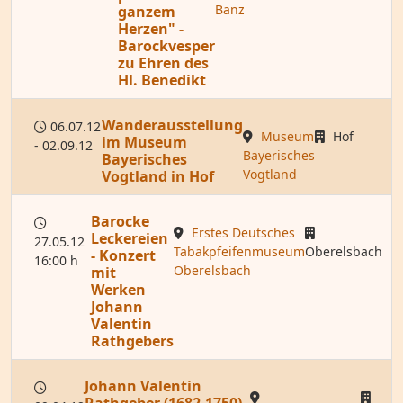
Banz
ganzem
Herzen" -
Barockvesper
zu Ehren des
Hl. Benedikt
Wanderausstellung
06.07.12
Museum
Hof
im Museum
- 02.09.12
Bayerisches
Bayerisches
Vogtland
Vogtland in Hof
Barocke
Erstes Deutsches
Leckereien
27.05.12
Tabakpfeifenmuseum
Oberelsbach
- Konzert
16:00 h
Oberelsbach
mit
Werken
Johann
Valentin
Rathgebers
Johann Valentin