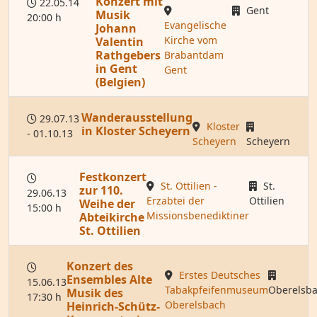
Konzert mit
22.05.14
Gent
Musik
20:00 h
Evangelische
Johann
Kirche vom
Valentin
Rathgebers
Brabantdam
in Gent
Gent
(Belgien)
Wanderausstellung
29.07.13
Kloster
in Kloster Scheyern
- 01.10.13
Scheyern
Scheyern
Festkonzert
St. Ottilien -
St.
zur 110.
29.06.13
Erzabtei der
Ottilien
Weihe der
15:00 h
Missionsbenediktiner
Abteikirche
St. Ottilien
Konzert des
Erstes Deutsches
Ensembles Alte
15.06.13
Tabakpfeifenmuseum
Oberelsb
Musik des
17:30 h
Oberelsbach
Heinrich-Schütz-