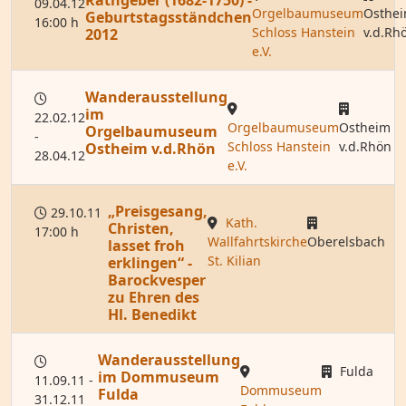
Rathgeber (1682-1750) -
09.04.12
Orgelbaumuseum
Osthe
Geburtstagsständchen
16:00 h
Schloss Hanstein
v.d.Rh
2012
e.V.
Wanderausstellung
im
22.02.12
Orgelbaumuseum
Ostheim
Orgelbaumuseum
-
Schloss Hanstein
v.d.Rhön
Ostheim v.d.Rhön
28.04.12
e.V.
„Preisgesang,
29.10.11
Kath.
Christen,
17:00 h
Wallfahrtskirche
Oberelsbach
lasset froh
St. Kilian
erklingen“ -
Barockvesper
zu Ehren des
Hl. Benedikt
Wanderausstellung
Fulda
im Dommuseum
11.09.11 -
Dommuseum
Fulda
31.12.11