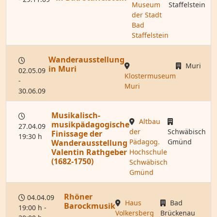
Museum
Staffelstein
der Stadt
Bad
Staffelstein
Wanderausstellung
Muri
in Muri
02.05.09
Klostermuseum
-
Muri
30.06.09
Musikalisch-
Altbau
musikpädagogische
27.04.09
der
Schwäbisch
Finissage der
19:30 h
Pädagog.
Gmünd
Wanderausstellung
Valentin Rathgeber
Hochschule
(1682-1750)
Schwäbisch
Gmünd
Rhöner
04.04.09
Haus
Bad
Barockmusik
19:00 h -
Volkersberg
Brückenau