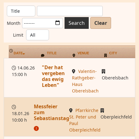
Search
Clear
Month
Limit
DATE
TITLE
VENUE
CITY
"Der hat
14.06.26
Valentin-
vergeben
15:00 h
Rathgeber-
Oberelsbach
das ewig
Haus
Leben"
Oberelsbach
Messfeier
Pfarrkirche
zum
18.01.26
St. Peter und
Oberpleichfeld
Sebastianstag
10:00 h
Paul
Oberpleichfeld