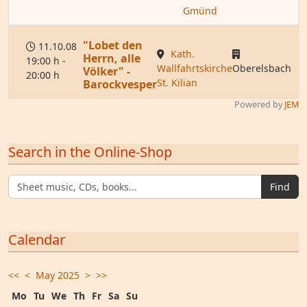
Gmünd
"Lobet den
11.10.08
Kath.
Herrn, alle
19:00 h -
Wallfahrtskirche
Oberelsbach
Völker" -
20:00 h
St. Kilian
Barockvesper
Powered by
JEM
Search in the Online-Shop
Find
Calendar
<<
<
May 2025
>
>>
Mo
Tu
We
Th
Fr
Sa
Su