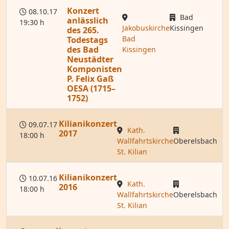
Konzert
08.10.17
Bad
anlässlich
19:30 h
Jakobuskirche
Kissingen
des 265.
Bad
Todestags
des Bad
Kissingen
Neustädter
Komponisten
P. Felix Gaß
OESA (1715–
1752)
Kilianikonzert
09.07.17
Kath.
2017
18:00 h
Wallfahrtskirche
Oberelsbach
St. Kilian
Kilianikonzert
10.07.16
Kath.
2016
18:00 h
Wallfahrtskirche
Oberelsbach
St. Kilian