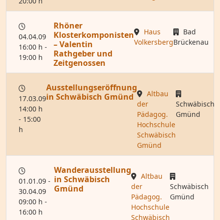
20:00 h
Rhöner
Haus
Bad
Klosterkomponisten
04.04.09
Volkersberg
Brückenau
– Valentin
16:00 h -
Rathgeber und
19:00 h
Zeitgenossen
Ausstellungseröffnung
Altbau
in Schwäbisch Gmünd
17.03.09
der
Schwäbisch
14:00 h
Pädagog.
Gmünd
- 15:00
Hochschule
h
Schwäbisch
Gmünd
Wanderausstellung
Altbau
in Schwäbisch
01.01.09 -
der
Schwäbisch
Gmünd
30.04.09
Pädagog.
Gmünd
09:00 h -
Hochschule
16:00 h
Schwäbisch