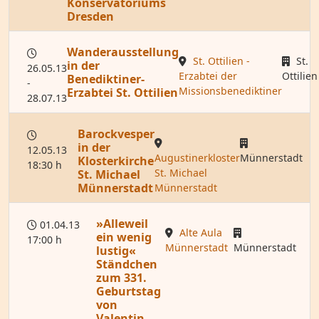
Konservatoriums
Dresden
Wanderausstellung
St. Ottilien -
St.
in der
26.05.13
Erzabtei der
Ottilien
Benediktiner-
-
Missionsbenediktiner
Erzabtei St. Ottilien
28.07.13
Barockvesper
in der
12.05.13
Augustinerkloster
Münnerstadt
Klosterkirche
18:30 h
St. Michael
St. Michael
Münnerstadt
Münnerstadt
»Alleweil
01.04.13
Alte Aula
ein wenig
17:00 h
Münnerstadt
Münnerstadt
lustig«
Ständchen
zum 331.
Geburtstag
von
Valentin