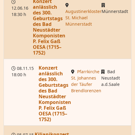
Konzert
anlässlich
12.06.16
Augustinerkloster
Münnerstadt
des 300.
18:30 h
St. Michael
Geburtstags
des Bad
Münnerstadt
Neustädter
Komponisten
P. Felix Gaß
OESA (1715–
1752)
Konzert
08.11.15
Pfarrkirche
Bad
anlässlich
18:00 h
St. Johannes
Neustadt
des 300.
der Täufer
a.d.Saale
Geburtstags
des Bad
Brendlorenzen
Neustädter
Komponisten
P. Felix Gaß
OESA (1715–
1752)
Kilianikonzert
05.07.15