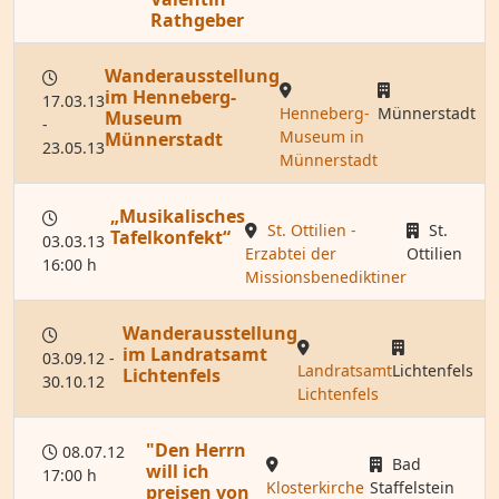
Rathgeber
Wanderausstellung
im Henneberg-
17.03.13
Henneberg-
Münnerstadt
Museum
-
Museum in
Münnerstadt
23.05.13
Münnerstadt
„Musikalisches
St. Ottilien -
St.
Tafelkonfekt“
03.03.13
Erzabtei der
Ottilien
16:00 h
Missionsbenediktiner
Wanderausstellung
im Landratsamt
03.09.12 -
Landratsamt
Lichtenfels
Lichtenfels
30.10.12
Lichtenfels
"Den Herrn
08.07.12
Bad
will ich
17:00 h
Klosterkirche
Staffelstein
preisen von