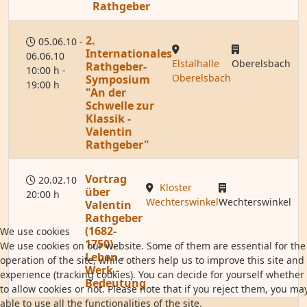
Rathgeber
2.
05.06.10 -
Internationales
06.06.10
Elstalhalle
Oberelsbach
Rathgeber-
10:00 h -
Oberelsbach
Symposium
19:00 h
"An der
Schwelle zur
Klassik -
Valentin
Rathgeber"
Vortrag
20.02.10
Kloster
über
20:00 h
Wechterswinkel
Wechterswinkel
Valentin
Rathgeber
(1682-
We use cookies
1750).
We use cookies on our website. Some of them are essential for the
Leben -
operation of the site, while others help us to improve this site and
Werk -
experience (tracking cookies). You can decide for yourself whether
Bedeutung
to allow cookies or not. Please note that if you reject them, you ma
able to use all the functionalities of the site.