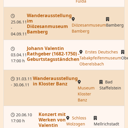
Fulda
Wanderausstellung
im
25.06.11
Diözesanmuseum
Bamberg
Diözesanmuseum
-
Bamberg
Bamberg
04.09.11
Johann Valentin
Erstes Deutsches
Rathgeber (1682-1750) -
03.04.11
Tabakpfeifenmuseum
Obe
Geburtstagsständchen
17:00 h
Oberelsbach
Wanderausstellung
31.03.11
Bad
in Kloster Banz
- 30.06.11
Museum
Staffelstein
Kloster
Banz
Konzert mit
20.06.10
Schloss
Werken von
17:00 h
Wolzogen
Mellrichstadt
Valentin