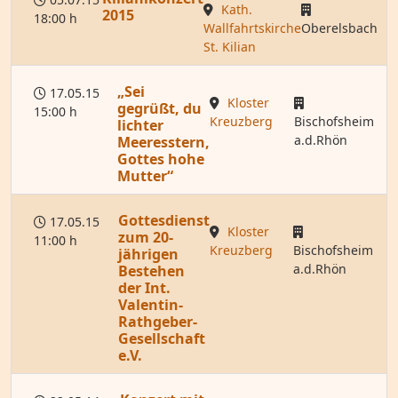
Kath.
2015
18:00 h
Wallfahrtskirche
Oberelsbach
St. Kilian
„Sei
17.05.15
Kloster
gegrüßt, du
15:00 h
Kreuzberg
Bischofsheim
lichter
a.d.Rhön
Meeresstern,
Gottes hohe
Mutter“
Gottesdienst
17.05.15
Kloster
zum 20-
11:00 h
Kreuzberg
Bischofsheim
jährigen
a.d.Rhön
Bestehen
der Int.
Valentin-
Rathgeber-
Gesellschaft
e.V.