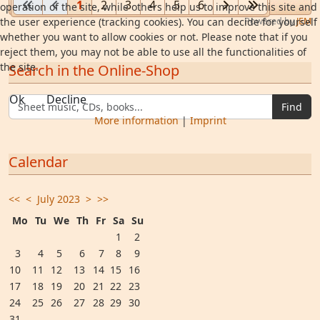
1
2
3
4
5
6
operation of the site, while others help us to improve this site and
the user experience (tracking cookies). You can decide for yourself
Powered by
JEM
whether you want to allow cookies or not. Please note that if you
reject them, you may not be able to use all the functionalities of
the site.
Search in the Online-Shop
Ok
Decline
Find
More information
|
Imprint
Calendar
<<
<
July 2023
>
>>
Mo
Tu
We
Th
Fr
Sa
Su
1
2
3
4
5
6
7
8
9
10
11
12
13
14
15
16
17
18
19
20
21
22
23
24
25
26
27
28
29
30
31