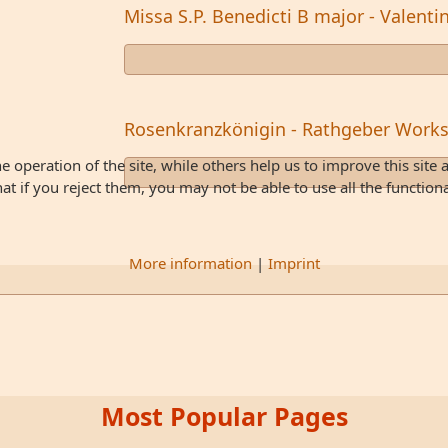
Missa S.P. Benedicti B major - Valent
Rosenkranzkönigin - Rathgeber Work
 operation of the site, while others help us to improve this site 
 if you reject them, you may not be able to use all the functionali
More information
|
Imprint
Most Popular Pages