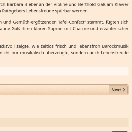
ch Barbara Bieber an der Violine und Berthold Gaß am Klavier
en Rathgebers Lebensfreude spürbar werden.
n und Gemüth-ergötzenden Tafel-Confect“ stammt, fügten sich
Susanne Gaß ihren klaren Sopran mit Charme und erzählerischer
voll zeigte, wie zeitlos frisch und lebensfroh Barockmusik
er nicht nur musikalisch überzeugte, sondern auch Lebensfreude
Next arti
Next