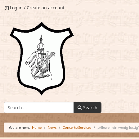
Log in
/
Create an account
Find:
Search
You are here:
Home
News
Concerts/Services
„Alleweil ein wenig lust