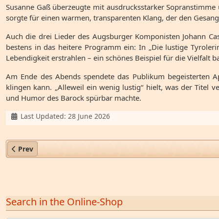
Susanne Gaß überzeugte mit ausdrucksstarker Sopranstimme un
sorgte für einen warmen, transparenten Klang, der den Gesan
Auch die drei Lieder des Augsburger Komponisten Johann Cas
bestens in das heitere Programm ein: In „Die lustige Tyroler
Lebendigkeit erstrahlen – ein schönes Beispiel für die Vielfal
Am Ende des Abends spendete das Publikum begeisterten App
klingen kann. „Alleweil ein wenig lustig“ hielt, was der Tite
und Humor des Barock spürbar machte.
Details
Last Updated: 28 June 2026
Previous article: Rathgeber-Werke zum Hochfest der Geburt 
Prev
Search in the Online-Shop