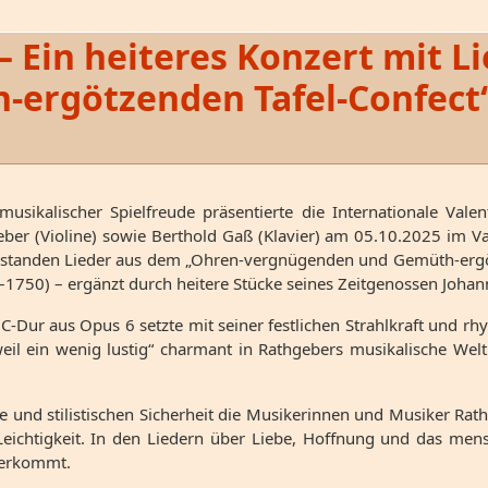
 – Ein heiteres Konzert mit 
ergötzenden Tafel-Confect“
ikalischer Spielfreude präsentierte die Internationale Valen
eber (Violine) sowie Berthold Gaß (Klavier) am 05.10.2025 im V
kt standen Lieder aus dem „Ohren-vergnügenden und Gemüth-erg
1750) – ergänzt durch heitere Stücke seines Zeitgenossen Johann
 C-Dur aus Opus 6 setzte mit seiner festlichen Strahlkraft und 
eil ein wenig lustig“ charmant in Rathgebers musikalische Welt
e und stilistischen Sicherheit die Musikerinnen und Musiker Rath
ichtigkeit. In den Liedern über Liebe, Hoffnung und das mensc
aherkommt.