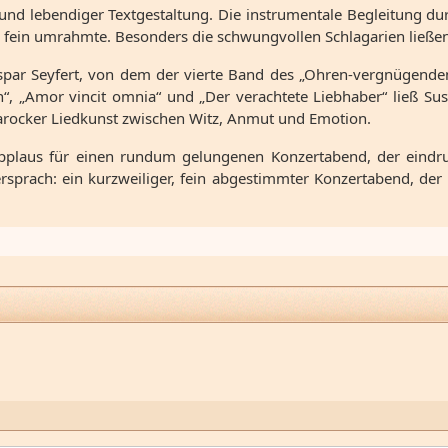
d lebendiger Textgestaltung. Die instrumentale Begleitung dur
g fein umrahmte. Besonders die schwungvollen Schlagarien ließ
par Seyfert, von dem der vierte Band des „Ohren-vergnügende
in“, „Amor vincit omnia“ und „Der verachtete Liebhaber“ ließ 
t barocker Liedkunst zwischen Witz, Anmut und Emotion.
laus für einen rundum gelungenen Konzertabend, der eindrucks
l versprach: ein kurzweiliger, fein abgestimmter Konzertabend, d
Johannes des Täufers nach über 200 Jahren wieder aufgeführt