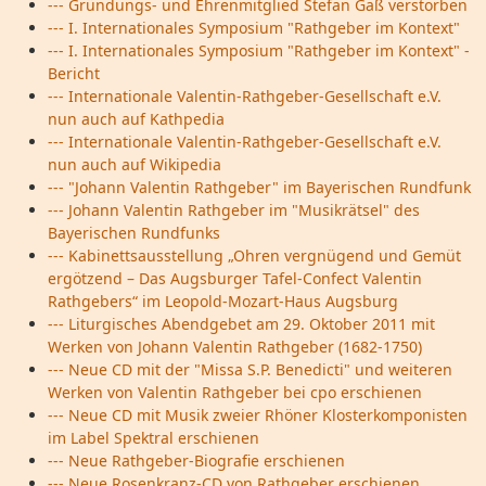
--- Gründungs- und Ehrenmitglied Stefan Gaß verstorben
--- I. Internationales Symposium "Rathgeber im Kontext"
--- I. Internationales Symposium "Rathgeber im Kontext" -
Bericht
--- Internationale Valentin-Rathgeber-Gesellschaft e.V.
nun auch auf Kathpedia
--- Internationale Valentin-Rathgeber-Gesellschaft e.V.
nun auch auf Wikipedia
--- "Johann Valentin Rathgeber" im Bayerischen Rundfunk
--- Johann Valentin Rathgeber im "Musikrätsel" des
Bayerischen Rundfunks
--- Kabinettsausstellung „Ohren vergnügend und Gemüt
ergötzend – Das Augsburger Tafel-Confect Valentin
Rathgebers“ im Leopold-Mozart-Haus Augsburg
--- Liturgisches Abendgebet am 29. Oktober 2011 mit
Werken von Johann Valentin Rathgeber (1682-1750)
--- Neue CD mit der "Missa S.P. Benedicti" und weiteren
Werken von Valentin Rathgeber bei cpo erschienen
--- Neue CD mit Musik zweier Rhöner Klosterkomponisten
im Label Spektral erschienen
--- Neue Rathgeber-Biografie erschienen
--- Neue Rosenkranz-CD von Rathgeber erschienen