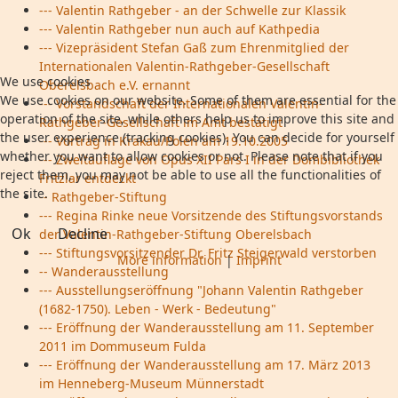
--- Valentin Rathgeber - an der Schwelle zur Klassik
--- Valentin Rathgeber nun auch auf Kathpedia
--- Vizepräsident Stefan Gaß zum Ehrenmitglied der
Internationalen Valentin-Rathgeber-Gesellschaft
We use cookies
Oberelsbach e.V. ernannt
We use cookies on our website. Some of them are essential for the
--- Vorstandschaft der Internationalen Valentin-
operation of the site, while others help us to improve this site and
Rathgeber-Gesellschaft im Amt bestätigt
the user experience (tracking cookies). You can decide for yourself
--- Vortrag in Krakau/Polen am 19.10.2005
whether you want to allow cookies or not. Please note that if you
--- Zweitauflage von Opus XII Pars I in der Dombibliothek
reject them, you may not be able to use all the functionalities of
Fritzlar entdeckt
the site.
-- Rathgeber-Stiftung
--- Regina Rinke neue Vorsitzende des Stiftungsvorstands
Ok
Decline
der Valentin-Rathgeber-Stiftung Oberelsbach
--- Stiftungsvorsitzender Dr. Fritz Steigerwald verstorben
More information
|
Imprint
-- Wanderausstellung
--- Ausstellungseröffnung "Johann Valentin Rathgeber
(1682-1750). Leben - Werk - Bedeutung"
--- Eröffnung der Wanderausstellung am 11. September
2011 im Dommuseum Fulda
--- Eröffnung der Wanderausstellung am 17. März 2013
im Henneberg-Museum Münnerstadt