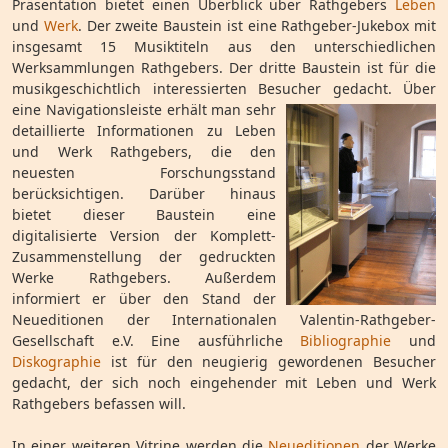
Präsentation bietet einen Überblick über Rathgebers
Leben
und
Werk
. Der zweite Baustein ist eine Rathgeber-Jukebox mit
insgesamt 15 Musiktiteln aus den unterschiedlichen
Werksammlungen Rathgebers. Der dritte Baustein ist für die
musikgeschichtlich interessierten Besucher gedacht.
Über
eine Navigationsleiste erhält man sehr
detaillierte Informationen zu Leben
und Werk Rathgebers, die den
neuesten Forschungsstand
berücksichtigen. Darüber hinaus
bietet dieser Baustein eine
digitalisierte Version der Komplett-
Zusammenstellung der gedruckten
Werke Rathgebers. Außerdem
informiert er über den Stand der
Neueditionen der Internationalen Valentin-Rathgeber-
Gesellschaft e.V. Eine ausführliche
Bibliographie
und
Diskographie
ist für den neugierig gewordenen Besucher
gedacht, der sich noch eingehender mit Leben und Werk
Rathgebers befassen will.
In einer weiteren Vitrine werden die
Neueditionen
der Werke