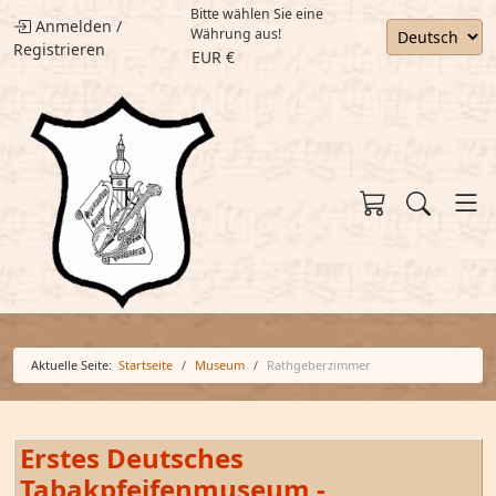
Bitte wählen Sie eine
Anmelden
/
Währung aus!
Registrieren
EUR €
Aktuelle Seite:
Startseite
Museum
Rathgeberzimmer
Erstes Deutsches
Tabakpfeifenmuseum -