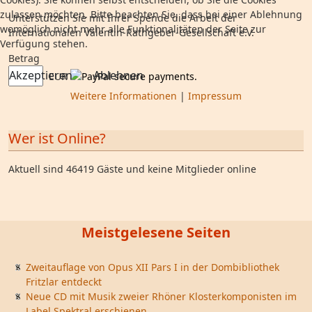
zulassen möchten. Bitte beachten Sie, dass bei einer Ablehnung
Unterstützen Sie mit Ihrer Spende die Arbeit der
womöglich nicht mehr alle Funktionalitäten der Seite zur
Internationalen Valentin-Rathgeber-Gesellschaft e.V.
Verfügung stehen.
Betrag
Akzeptieren
Ablehnen
EUR
Weitere Informationen
|
Impressum
Wer ist Online?
Aktuell sind 46419 Gäste und keine Mitglieder online
Meistgelesene Seiten
Zweitauflage von Opus XII Pars I in der Dombibliothek
Fritzlar entdeckt
Neue CD mit Musik zweier Rhöner Klosterkomponisten im
Label Spektral erschienen