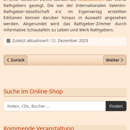
Rathgebers gezeigt. Die von der Internationalen Valentin-
Rathgeber-Gesellschaft e.V. im Eigenverlag erstellten
Editionen können darüber hinaus in Auswahl angesehen
werden. Abgerundet wird das Rathgeber-Zimmer durch
informative Schautafeln zu Leben und Werk Rathgebers.
Details
Zuletzt aktualisiert: 12. Dezember 2023
Vorheriger Beitrag: Erstes Deutsches Tabakpfeifenmuseum
Nächster Be
Zurück
Weiter
Suche im Online-Shop
Finden
Kommende Veranstaltung