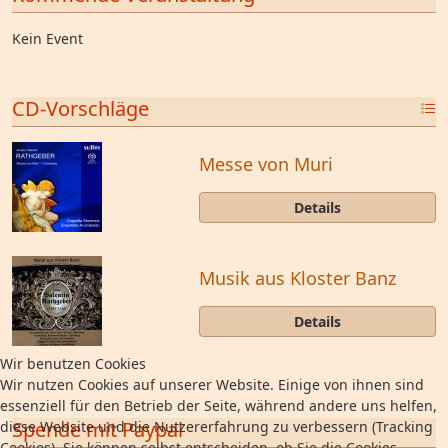
Kein Event
CD-Vorschläge
Messe von Muri
Details
Musik aus Kloster Banz
Details
Wir benutzen Cookies
Wir nutzen Cookies auf unserer Website. Einige von ihnen sind
essenziell für den Betrieb der Seite, während andere uns helfen,
Spende mit Paypal
diese Website und die Nutzererfahrung zu verbessern (Tracking
Cookies). Sie können selbst entscheiden, ob Sie die Cookies