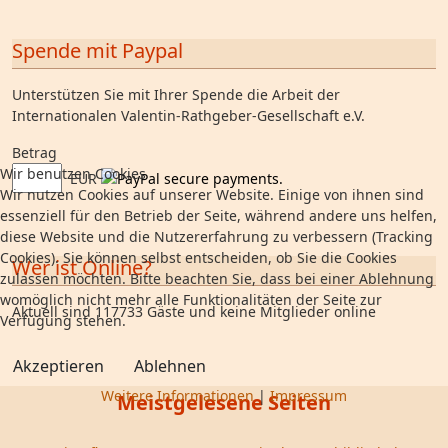
Spende mit Paypal
Unterstützen Sie mit Ihrer Spende die Arbeit der
Internationalen Valentin-Rathgeber-Gesellschaft e.V.
Betrag
Wir benutzen Cookies
EUR
Wir nutzen Cookies auf unserer Website. Einige von ihnen sind
essenziell für den Betrieb der Seite, während andere uns helfen,
diese Website und die Nutzererfahrung zu verbessern (Tracking
Cookies). Sie können selbst entscheiden, ob Sie die Cookies
Wer ist Online?
zulassen möchten. Bitte beachten Sie, dass bei einer Ablehnung
womöglich nicht mehr alle Funktionalitäten der Seite zur
Aktuell sind 117733 Gäste und keine Mitglieder online
Verfügung stehen.
Akzeptieren
Ablehnen
Weitere Informationen
|
Impressum
Meistgelesene Seiten